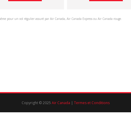
même pour un vol régulier assuré par Air Canada, Air Canada Express ou Air Canada rouge.
Copyright © 2025
Air Canada
|
Termes et Conditions