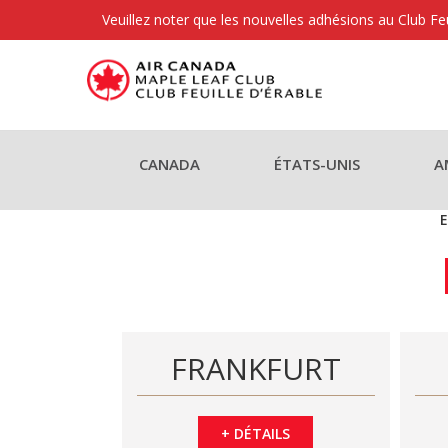
Veuillez noter que les nouvelles adhésions au Club Fe
CANADA
ÉTATS-UNIS
A
E
FRANKFURT
+
DÉTAILS