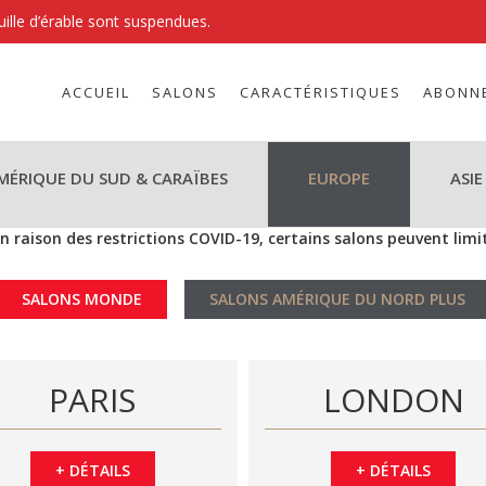
uille d’érable sont suspendues.
ACCUEIL
SALONS
CARACTÉRISTIQUES
ABONN
MÉRIQUE DU SUD & CARAÏBES
EUROPE
ASIE
n raison des restrictions COVID-19, certains salons peuvent lim
SALONS MONDE
SALONS AMÉRIQUE DU NORD PLUS
PARIS
LONDON
+
DÉTAILS
+
DÉTAILS