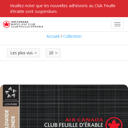
Veuillez noter que les nouvelles adhésions au Club Feuille
d’érable sont suspendues.
Collection
Toggl
navig
Accueil
/
Collection
Les plus vus
20