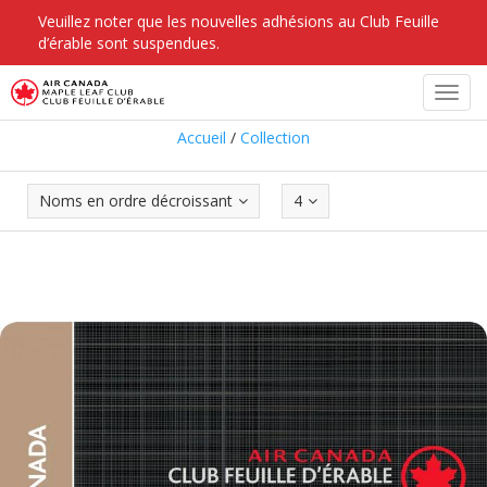
Veuillez noter que les nouvelles adhésions au Club Feuille
d’érable sont suspendues.
Collection
Toggl
navig
Accueil
/
Collection
Noms en ordre décroissant
4