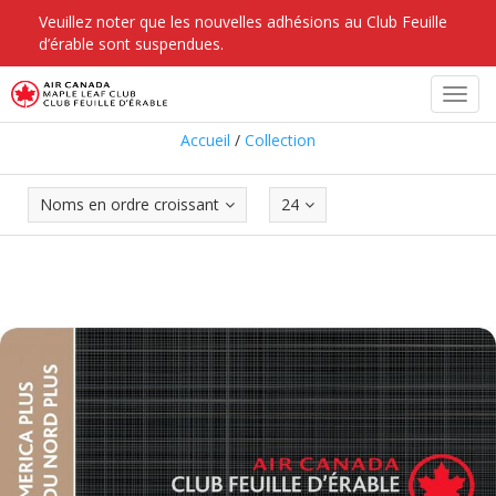
Veuillez noter que les nouvelles adhésions au Club Feuille
d’érable sont suspendues.
Collection
Toggl
navig
Accueil
/
Collection
Noms en ordre croissant
24