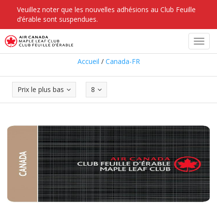
Veuillez noter que les nouvelles adhésions au Club Feuille
d’érable sont suspendues.
Canada-FR
Toggl
navig
Accueil
/
Canada-FR
Prix le plus bas
8