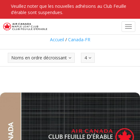
Veuillez noter que les nouvelles adhésions au Club Feuille
d’érable sont suspendues.
Canada-FR
Toggl
navig
Accueil
/
Canada-FR
Noms en ordre décroissant
4