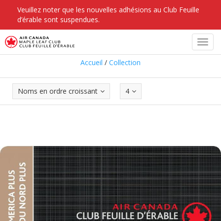
Veuillez noter que les nouvelles adhésions au Club Feuille
d’érable sont suspendues.
Collection
Toggl
navig
Accueil
/
Collection
Noms en ordre croissant
4