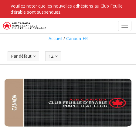
Veuillez noter que les nouvelles adhésions au Club Feuille
d’érable sont suspendues.
Canada-FR
Toggl
navig
Accueil
/
Canada-FR
Par défaut
12