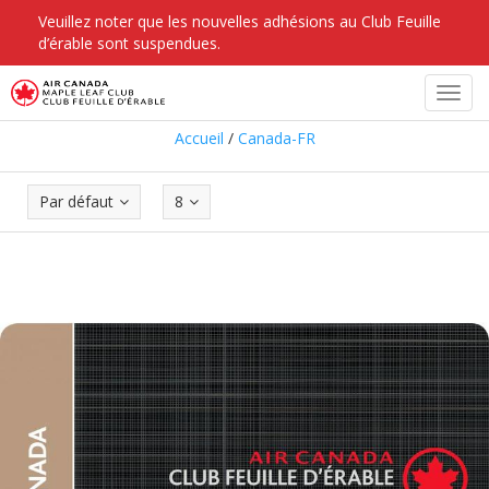
Veuillez noter que les nouvelles adhésions au Club Feuille
d’érable sont suspendues.
Canada-FR
Toggl
navig
Accueil
/
Canada-FR
Par défaut
8