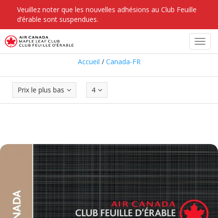
Veuillez noter que les nouvelles adhésions au Club Feuille
d’érable sont suspendues.
Canada-FR
Toggl
navig
Accueil
/
Canada-FR
Prix le plus bas
4