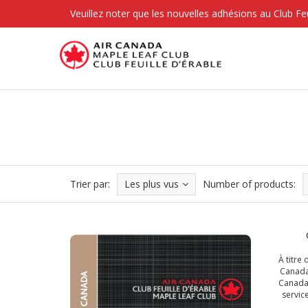
Veuillez noter que les nouvelles adhésions au Club Fe
Trier par:
Les plus vus
Number of products:
À titre
Canada
Canada 
servic