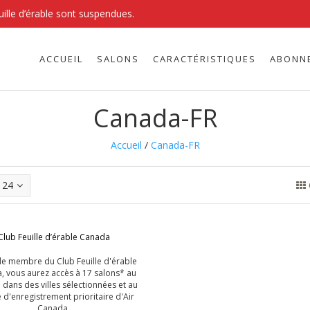
uille d’érable sont suspendues.
ACCUEIL
SALONS
CARACTÉRISTIQUES
ABONN
Canada-FR
Accueil
/
Canada-FR
24
G
Club Feuille d’érable Canada
 de membre du Club Feuille d'érable
, vous aurez accès à 17 salons* au
dans des villes sélectionnées et au
e d'enregistrement prioritaire d'Air
Canada.